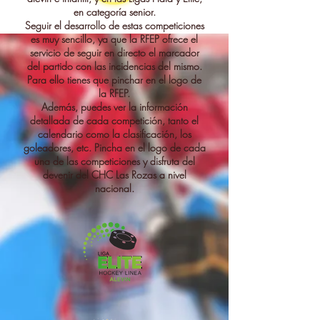
en categoría senior.
Seguir el desarrollo de estas competiciones
es muy sencillo, ya que la RFEP ofrece el
servicio de seguir en directo el marcador
del partido con las incidencias del mismo.
Para ello tienes que pinchar en el logo de
la RFEP.
Además, puedes ver la información
detallada de cada competición, tanto el
calendario como la clasificación, los
goleadores, etc. Pincha en el logo de cada
una de las competiciones y disfruta del
devenir del CHC Las Rozas a nivel
nacional.