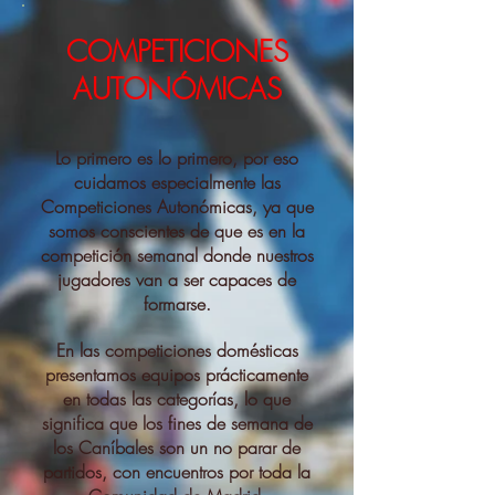
COMPETICIONES
AUTONÓMICAS
Lo primero es lo primero, por eso
cuidamos especialmente las
Competiciones Autonómicas, ya que
somos conscientes de que es en la
competición semanal donde nuestros
jugadores van a ser capaces de
formarse.
En las competiciones domésticas
presentamos equipos prácticamente
en todas las categorías, lo que
significa que los fines de semana de
los Caníbales son un no parar de
partidos, con encuentros por toda la