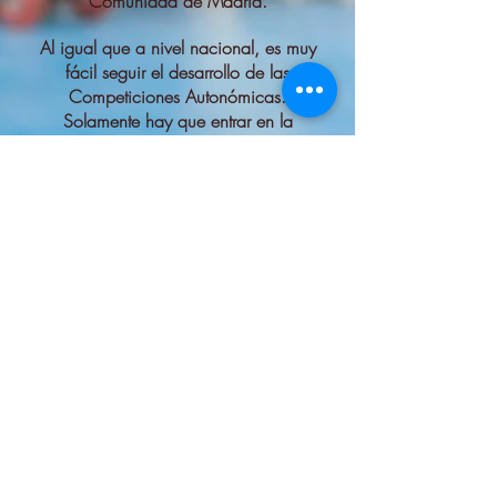
Comunidad de Madrid.
Al igual que a nivel nacional, es muy
fácil seguir el desarrollo de las
Competiciones Autonómicas.
Solamente hay que entrar en la
página de competiciones de la FMP y
verás todos los partidos de la jornada,
con minuto y resultado.
Si te interesa una competición en
concreto, solamente tienes
que pinchar en la misma y tendrás
todos los datos (clasificación,
calendario, goleadores...)
Si quieres acceder a esta información,
pincha en el logo de la FMP